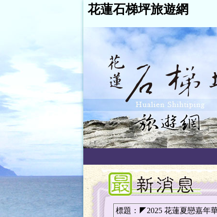
花蓮石梯坪旅遊網
標題：◤2025 花蓮夏戀嘉年華