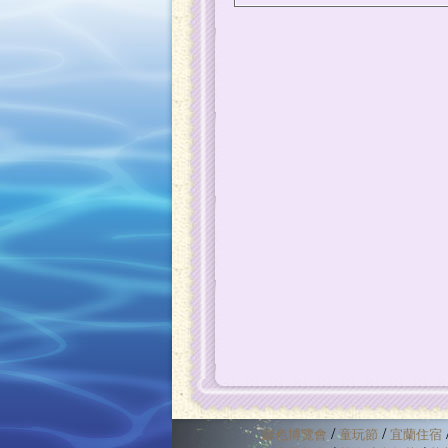
/
/
綠色博覽會
童玩節
宜蘭住宿