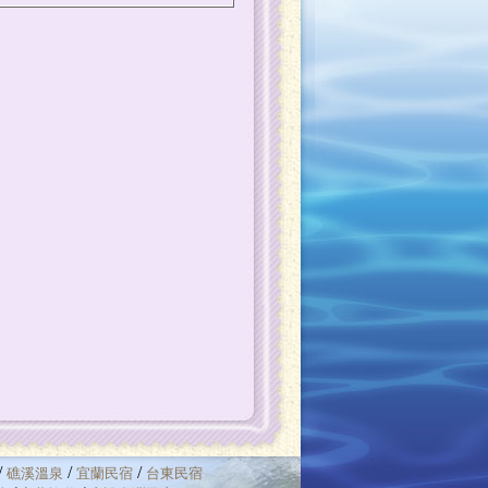
/
/
/
礁溪溫泉
宜蘭民宿
台東民宿