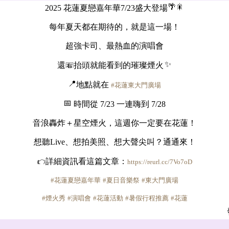
2025 花蓮夏戀嘉年華7/23盛大登場
每年夏天都在期待的，就是這一場！
超強卡司、最熱血的演唱會
還
抬頭就能看到的璀璨煙火
地點就在
#花蓮東大門廣場
時間從 7/23 一連嗨到 7/28
音浪轟炸＋星空煙火，這週你一定要在花蓮！
想聽Live、想拍美照、想大聲尖叫？通通來！
詳細資訊看這篇文章：
https://reurl.cc/7Vo7oD
#花蓮夏戀嘉年華
#夏日音樂祭
#東大門廣場
#煙火秀
#演唱會
#花蓮活動
#暑假行程推薦
#花蓮