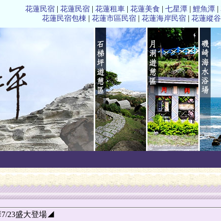
|
|
|
|
|
|
花蓮民宿
花蓮民宿
花蓮租車
花蓮美食
七星潭
鯉魚潭
|
|
|
花蓮民宿包棟
花蓮市區民宿
花蓮海岸民宿
花蓮縱谷
7/23盛大登場◢